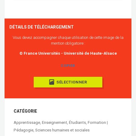
DÉTAILS DE TÉLÉCHARGEMENT
Vous devez accompagner chaque utilisation de cette image de la
mention obligatoire :
© France Universités - Université de Haute-Alsace
COPIER
SÉLECTIONNER
CATÉGORIE
Apprentissage
,
Enseignement
,
Étudiants
,
Formation |
Pédagogie
,
Sciences humaines et sociales