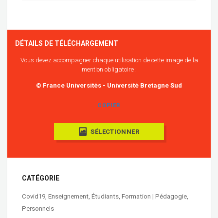
DÉTAILS DE TÉLÉCHARGEMENT
Vous devez accompagner chaque utilisation de cette image de la
mention obligatoire :
© France Universités - Université Bretagne Sud
COPIER
SÉLECTIONNER
CATÉGORIE
Covid19
,
Enseignement
,
Étudiants
,
Formation | Pédagogie
,
Personnels