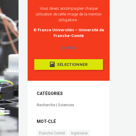
Vous devez accompagner chaque
utilisation de cette image de la mention
obligatoire :
© France Universités – Université de
Franche-Comté
COPIER
SÉLECTIONNER
CATÉGORIES
Recherche | Sciences
MOT-CLÉ
Franche Comté
Ingénierie