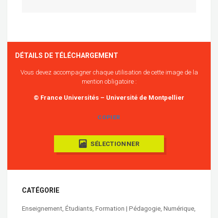
DÉTAILS DE TÉLÉCHARGEMENT
Vous devez accompagner chaque utilisation de cette image de la
mention obligatoire :
© France Universités – Université de Montpellier
COPIER
SÉLECTIONNER
CATÉGORIE
Enseignement
,
Étudiants
,
Formation | Pédagogie
,
Numérique
,