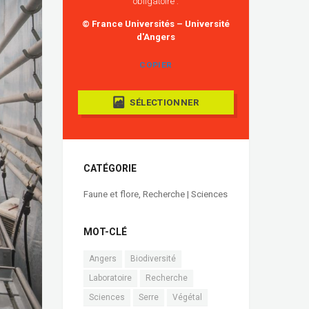
obligatoire :
© France Universités – Université
d'Angers
COPIER
SÉLECTIONNER
CATÉGORIE
Faune et flore
,
Recherche | Sciences
MOT-CLÉ
Angers
Biodiversité
Laboratoire
Recherche
Sciences
Serre
Végétal