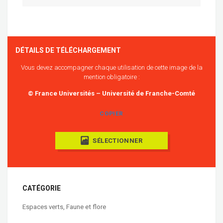
DÉTAILS DE TÉLÉCHARGEMENT
Vous devez accompagner chaque utilisation de cette image de la
mention obligatoire :
© France Universités – Université de Franche-Comté
COPIER
SÉLECTIONNER
CATÉGORIE
Espaces verts
,
Faune et flore