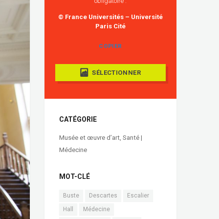
obligatoire :
© France Universités – Université
Paris Cité
COPIER
SÉLECTIONNER
CATÉGORIE
Musée et œuvre d’art
,
Santé |
Médecine
MOT-CLÉ
Buste
Descartes
Escalier
Hall
Médecine