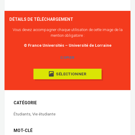
DÉTAILS DE TÉLÉCHARGEMENT
Vous devez accompagner chaque utilisation de cette image de la
mention obligatoire :
© France Universités – Université de Lorraine
COPIER
SÉLECTIONNER
CATÉGORIE
Étudiants
,
Vie étudiante
MOT-CLÉ