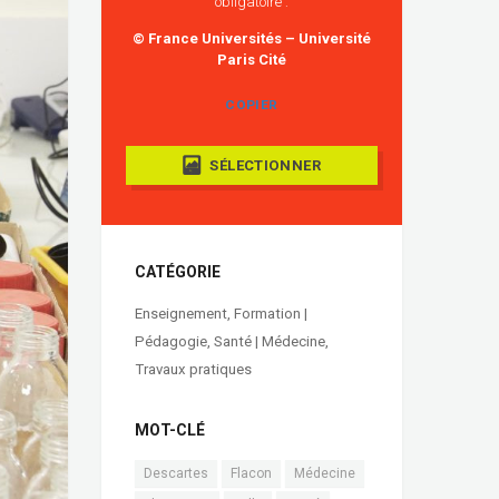
obligatoire :
© France Universités – Université
Paris Cité
COPIER
SÉLECTIONNER
CATÉGORIE
Enseignement
,
Formation |
Pédagogie
,
Santé | Médecine
,
Travaux pratiques
MOT-CLÉ
Descartes
Flacon
Médecine