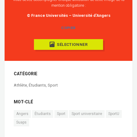
mention obligatoire :
© France Universités – Université d'Angers
COPIER
SÉLECTIONNER
CATÉGORIE
Athlète
,
Étudiants
,
Sport
MOT-CLÉ
Angers
Étudiants
Sport
Sport universitaire
SportU
Suaps