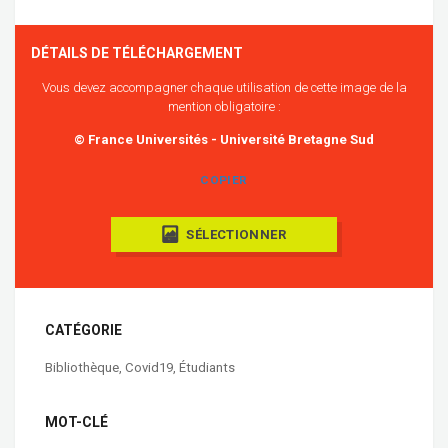
DÉTAILS DE TÉLÉCHARGEMENT
Vous devez accompagner chaque utilisation de cette image de la
mention obligatoire :
© France Universités - Université Bretagne Sud
COPIER
SÉLECTIONNER
CATÉGORIE
Bibliothèque
,
Covid19
,
Étudiants
MOT-CLÉ