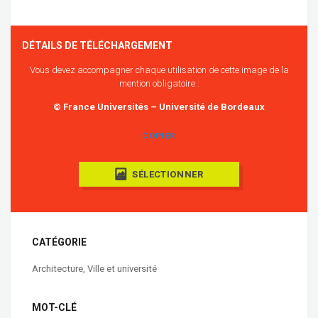
DÉTAILS DE TÉLÉCHARGEMENT
Vous devez accompagner chaque utilisation de cette image de la
mention obligatoire :
© France Universités – Université de Bordeaux
COPIER
SÉLECTIONNER
CATÉGORIE
Architecture
,
Ville et université
MOT-CLÉ