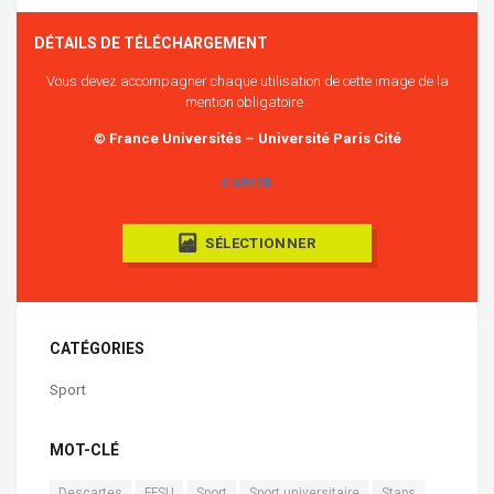
DÉTAILS DE TÉLÉCHARGEMENT
Vous devez accompagner chaque utilisation de cette image de la
mention obligatoire :
© France Universités – Université Paris Cité
COPIER
SÉLECTIONNER
CATÉGORIES
Sport
MOT-CLÉ
Descartes
FFSU
Sport
Sport universitaire
Staps