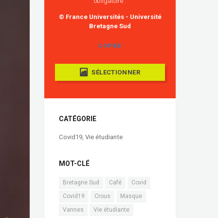
obligatoire :
© France Universités - Université
Bretagne Sud
COPIER
SÉLECTIONNER
CATÉGORIE
Covid19
,
Vie étudiante
MOT-CLÉ
Bretagne Sud
Café
Covid
Covid19
Crous
Masque
Vannes
Vie étudiante