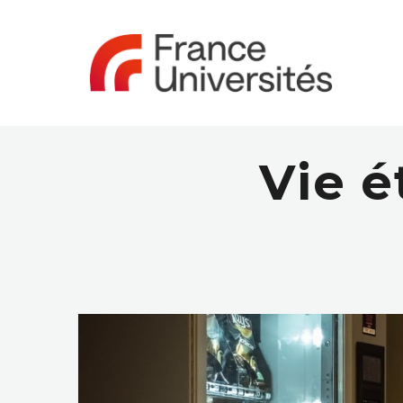
Vie é