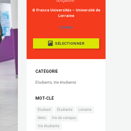
obligatoire :
© France Universités – Université de
Lorraine
COPIER
SÉLECTIONNER
CATÉGORIE
Étudiants
,
Vie étudiante
MOT-CLÉ
Étudiant
Étudiante
Lorraine
Metz
Vie de campus
Vie étudiante