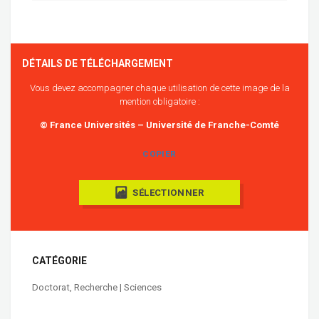
DÉTAILS DE TÉLÉCHARGEMENT
Vous devez accompagner chaque utilisation de cette image de la
mention obligatoire :
© France Universités – Université de Franche-Comté
COPIER
SÉLECTIONNER
CATÉGORIE
Doctorat
,
Recherche | Sciences