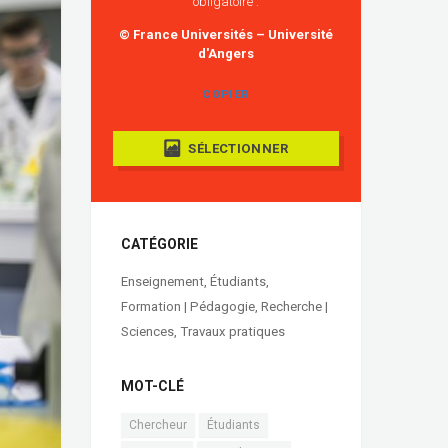
obligatoire :
© France Universités – Université
d'Angers
COPIER
SÉLECTIONNER
CATÉGORIE
Enseignement
,
Étudiants
,
Formation | Pédagogie
,
Recherche |
Sciences
,
Travaux pratiques
MOT-CLÉ
Chercheur
Étudiants