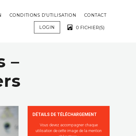
N
CONDITIONS D’UTILISATION
CONTACT
LOGIN
0 FICHIER(S)
s –
VOTRE PANIER EST VIDE !
ers
DÉTAILS DE TÉLÉCHARGEMENT
Vous devez accompagner chaque
utilisation de cette image de la mention