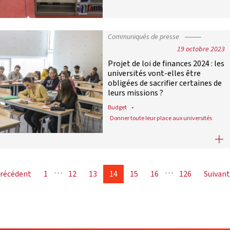
Communiqués de presse
19 octobre 2023
Projet de loi de finances 2024 : les
universités vont-elles être
obligées de sacrifier certaines de
leurs missions ?
Budget
Donner toute leur place aux universités
Projet de loi de finances 2024 : les 
…
…
Précédent
1
12
13
14
15
16
126
Suivant