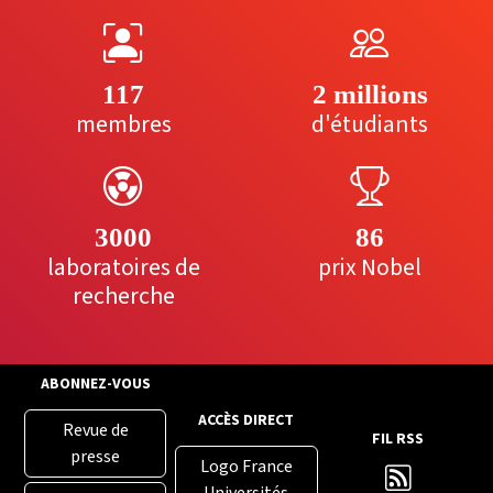
117
2 millions
membres
d'étudiants
3000
86
laboratoires de
prix Nobel
recherche
ABONNEZ-VOUS
ACCÈS DIRECT
Revue de
FIL RSS
presse
Logo France