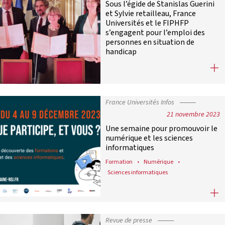
Sous l’égide de Stanislas Guerini
et Sylvie retailleau, France
Universités et le FIPHFP
s’engagent pour l’emploi des
personnes en situation de
handicap
Sous l’égide de Stanislas Guerini e
France Universités Infos
21 novembre 2023
Une semaine pour promouvoir le
numérique et les sciences
informatiques
Formation
Numérique
Sciences informatiques
Une semaine pour promouvoir le nu
Revue de presse