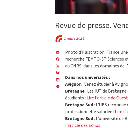
Revue de presse. Ven
1 mars 2024
Photo d’illustration. France Uni
recherche FEMTO-ST Sciences et 
au CNRS, dans les domaines de l’
Dans nos universités :
Avignon
: Venez étudier à Avigno
Bretagne
: Les IUT de Bretagne
étudiants :
Lire l’article de Oues
Bretagne Sud
: L’UBS reconnue 
professionnelle salariée :
Lire l’
Bretagne Sud
: L’université de 
l’article des Echos