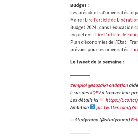
Budget :
Les présidents d’universités inq
Maire :
Lire l’article de Libératio
Budget 2024 : dans l’éducation 
inquiètent
: Lire l’article de Edu
Plan d’économies de l’État : Fra
prévues pour les universités :
Lir
Le tweet de la semaine :
#emploi
@MozaikFondation
aide
issus des
#QPV
à trouver leur pr
Les détails ici
https://t.co/t
Ambition
pic.twitter.com/j
— Studyrama (@studyrama)
Feb