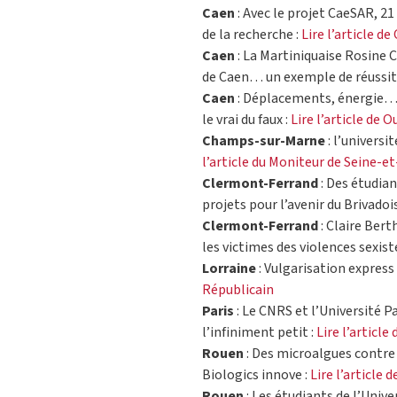
Caen
: Avec le projet CaeSAR, 21
de la recherche :
Lire l’article d
Caen
: La Martiniquaise Rosine 
de Caen… un exemple de réussit
Caen
: Déplacements, énergie… 
le vrai du faux :
Lire l’article de 
Champs-sur-Marne
: l’universi
l’article du Moniteur de Seine-e
Clermont-Ferrand
: Des étudia
projets pour l’avenir du Brivadois
Clermont-Ferrand
: Claire Bert
les victimes des violences sexiste
Lorraine
: Vulgarisation express
Républicain
Paris
: Le CNRS et l’Université 
l’infiniment petit :
Lire l’article
Rouen
: Des microalgues contre 
Biologics innove :
Lire l’article 
Rouen
: Les étudiants de l’Univ