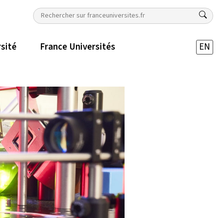
rsité
France Universités
EN