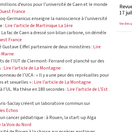
 millions d’euros pour l’université de Caen et le monde
Revue
e Ouest France
17 jui
Coq-Germanicus enseigne la nanoscience à l’université
Vie des 
e :
Lire l’article de Martinique La 1ère
La fac de Caen a dressé son bilan carbone, on démêle
Ouest France
té Gustave Eiffel partenaire de deux ministères :
Lire
t-Marne
nts de l’IUT de Clermont-Ferrand ont planché sur des
 :
Lire l’article de La Montagne
honneau de l’UCA : « Il y a une peur des représailles pour
s et sexuelles » :
Lire l’article de La Montagne
 à l’UL. Ma thèse en 180 secondes :
Lire l’article de L’Est
Paris-Saclay créent un laboratoire commun sur
 des Echos
un cancer pédiatrique : à Rouen, la start-up Alga
de la Voix du Nord
ersité de Rouen à la chasse aux espèces exotiques