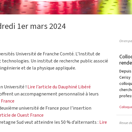
dredi 1er mars 2024
On en pa
versités Université de Franche Comté. L’Institut de
Collo
technologies. Un institut de recherche public associé
rende
ingénierie et de la physique appliquée.
Depuis
Cerisy
collo
n Université !
Lire l’article du Dauphiné Libéré
cherc
 offrent un accompagnement personnalisé à leurs
profess
t France
Colloqu
deuxième université de France pour l’insertion
article de Ouest France
Bretagne Sud veut atteindre les 50 % d’alternants :
Lire
Revue d