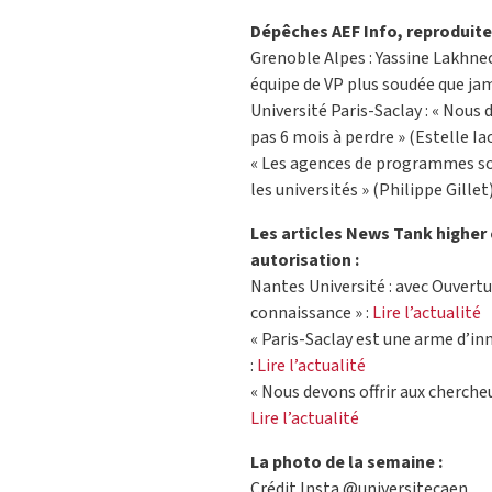
Dépêches AEF Info, reproduite 
Grenoble Alpes : Yassine Lakhnec
équipe de VP plus soudée que jam
Université Paris-Saclay : « Nou
pas 6 mois à perdre » (Estelle Ia
« Les agences de programmes son
les universités » (Philippe Gillet)
Les articles News Tank higher
autorisation :
Nantes Université : avec Ouverture
connaissance » :
Lire l’actualité
« Paris-Saclay est une arme d’in
:
Lire l’actualité
« Nous devons offrir aux chercheu
Lire l’actualité
La photo de la semaine :
Crédit Insta @universitecaen.