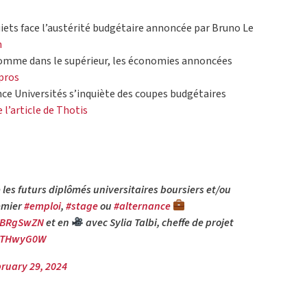
uiets face l’austérité budgétaire annoncée par Bruno Le
n
comme dans le supérieur, les économies annoncées
cpros
nce Universités s’inquiète des coupes budgétaires
e l’article de Thotis
 les futurs diplômés universitaires boursiers et/ou
emier
#emploi
,
#stage
ou
#alternance
cQBRgSwZN
et en
avec Sylia Talbi, cheffe de projet
YmTHwyG0W
ruary 29, 2024