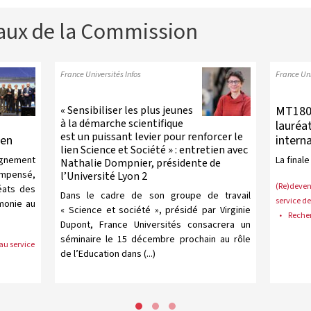
vaux de la Commission
France Universités Infos
France Uni
« Sensibiliser les plus jeunes
MT180 :
à la démarche scientifique
lauréat
est un puissant levier pour renforcer le
éen
intern
lien Science et Société » : entretien avec
eignement
La finale
Nathalie Dompnier, présidente de
compensé,
l’Université Lyon 2
(Re)deven
éats des
Dans le cadre de son groupe de travail
service de
émonie au
« Science et société », présidé par Virginie
Reche
Dupont, France Universités consacrera un
séminaire le 15 décembre prochain au rôle
au service
de l’Education dans (...)