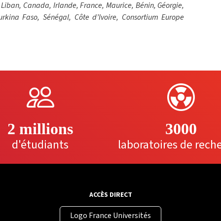
 Liban, Canada, Irlande, France, Maurice, Bénin, Géorgie,
urkina Faso, Sénégal, Côte d’Ivoire, Consortium Europe
2 millions
3000
d'étudiants
laboratoires de rech
ACCÈS DIRECT
Logo France Universités