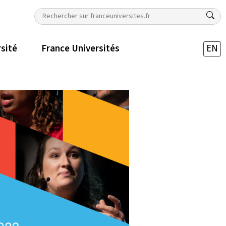
rsité
France Universités
EN