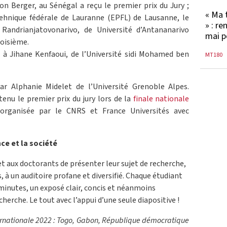
on Berger, au Sénégal a reçu le premier prix du Jury ;
« Ma 
tehnique fédérale de Lauranne (EPFL) de Lausanne, le
» : re
andrianjatovonarivo, de Université d’Antananarivo
mai p
roisième.
é à Jihane Kenfaoui, de l’Université sidi Mohamed ben
MT180
ar Alphanie Midelet de l’Université Grenoble Alpes.
enu le premier prix du jury lors de la
finale nationale
 organisée par le CNRS et France Universités avec
nce et la société
 aux doctorants de présenter leur sujet de recherche,
 à un auditoire profane et diversifié. Chaque étudiant
s minutes, un exposé clair, concis et néanmoins
herche. Le tout avec l’appui d’une seule diapositive !
nternationale 2022 : Togo, Gabon, République démocratique