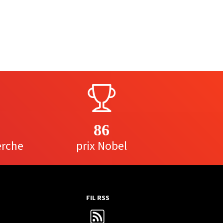
86
erche
prix Nobel
FIL RSS