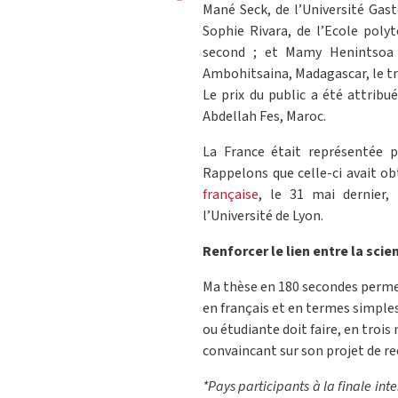
Mané Seck, de l’Université Gast
Sophie Rivara, de l’Ecole poly
second ; et Mamy Henintsoa R
Ambohitsaina, Madagascar, le t
Le prix du public a été attribu
Abdellah Fes, Maroc.
La France était représentée p
Rappelons que celle-ci avait obt
française
, le 31 mai dernier,
l’Université de Lyon.
Renforcer le lien entre la scie
Ma thèse en 180 secondes permet
en français et en termes simples,
ou étudiante doit faire, en troi
convaincant sur son projet de rec
*Pays participants à la finale i