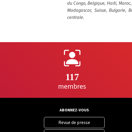
du Congo, Belgique, Haïti, Maroc,
Madagascar, Suisse, Bulgarie, B
centrale.
117
membres
ABONNEZ-VOUS
Revue de presse