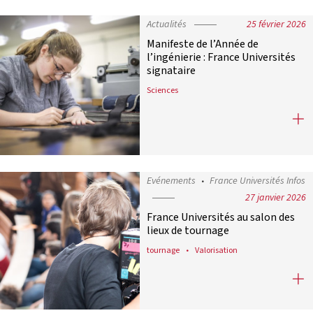
Actualités
25 février 2026
Manifeste de l’Année de
l’ingénierie : France Universités
signataire
Sciences
Manifeste de l’Année de l’ingénierie
Evénements
France Universités Infos
27 janvier 2026
France Universités au salon des
lieux de tournage
tournage
Valorisation
France Universités au salon des lie