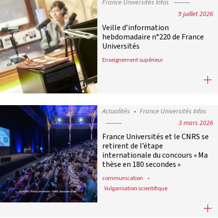
France Universités Infos
9 juillet 2026
Veille d’information
hebdomadaire n°220 de France
Universités
Enseignement supérieur
Veille d’information hebdomadaire
Actualités
France Universités Infos
3 mars 2026
France Universités et le CNRS se
retirent de l’étape
internationale du concours « Ma
thèse en 180 secondes »
communication
Vulgarisation scientifique
France Universités et le CNRS se re