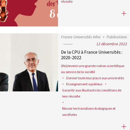
réussite
Universités : le défi de l’égalité
France Universités Infos
Publications
12 décembre 2022
De la CPU à France Universités :
2020-2022
(Re)devenir une grande nation scientifique
au service de la société
Donner toute leur place aux universités
Enseignement supérieur
Garantir aux étudiants les conditions de
leur réussite
Réussir les transitions écologiques et
sociétales
De la CPU à France Universités : 20