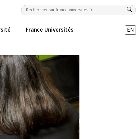
rsité
France Universités
EN