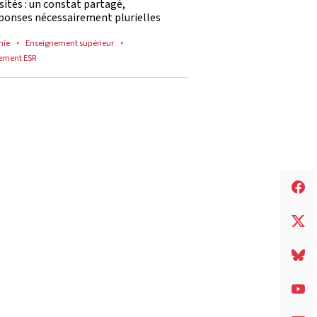
sités : un constat partagé,
ponses nécessairement plurielles
mie
Enseignement supérieur
ement ESR