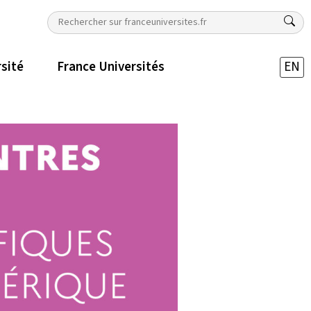
rsité
France Universités
EN