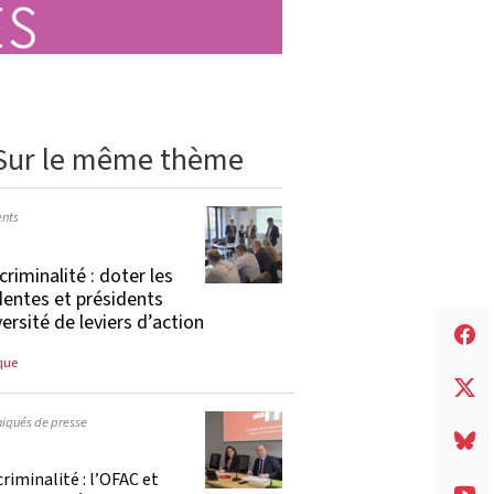
Sur le même thème
nts
criminalité : doter les
dentes et présidents
versité de leviers d’action
que
qués de presse
riminalité : l’OFAC et