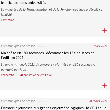
implication des universités
Le ministère de la Transformation et de la Fonction publique a dévoilé ce
lundi 26
ute compétence pour se prononcer sur la valeur des diplômes univers
Formation
« Prépas Talents » du service public : la CPU se félicite de la forte
Communiqués de presse
2 avril 2021
Ma thèse en 180 secondes : découvrez les 16 finalistes de
l’édition 2021
La finale nationale 2021 du concours « Ma thèse en 180 secondes »,
parrainé par Fred
Recherche
Vulgarisation scientifique
tion publique et l’université
Ma thèse en 180 secondes : découvrez les 16 finalistes de l’édition
Communiqués de presse
30 mars 2021
Former la jeunesse aux grands enjeux écologiques : la CPU salue