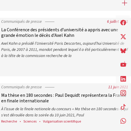
e l’Union européenne
Afghanistan : la CPU appelle la France et l’Union européenne à se
Communiqués de presse
6 juillet 2021
La Conférence des présidents d’université a appris avec une
grande émotion le décès d’Axel Kahn
Axel Kahn a présidé l’Université Paris Descartes, aujourd’hui Université de
Paris, de 2007 à 2011, mandat pendant lequel il a été particulièrement actif
à la tête de la commission recherche de la
La Conférence des présidents d’université a appris avec une gran
Communiqués de presse
11 juin 2021
Ma thèse en 180 secondes : Paul Dequidt représentera la France
en finale internationale
À l’issue de la finale nationale du concours « Ma thèse en 180 secondes », qui
s'est déroulée dans la soirée du 10 juin 2021, Paul
Recherche
Sciences
Vulgarisation scientifique