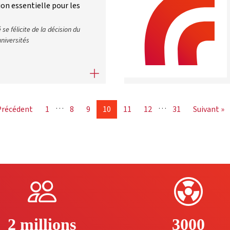
ion essentielle pour les
se félicite de la décision du
universités
ntien de l’ouverture partielle des universités et salue cette décisio
…
…
Précédent
1
8
9
10
11
12
31
Suivant »
2 millions
3000