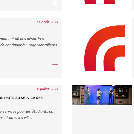
résidents d’université dans le cadre de la présidence française d
11 août 2021
n moment où des désordres
 de continuer à « regarder ailleurs
6 juillet 2021
lauréats au service des
de services pour les étudiants ou
s et dans les villes