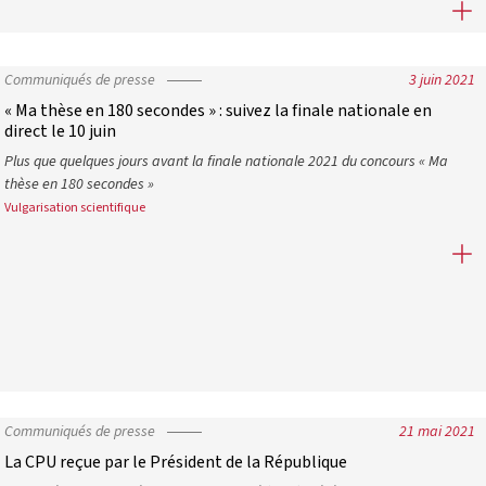
Ma thèse en 180 secondes : Paul Dequidt représentera la France en
Communiqués de presse
3 juin 2021
« Ma thèse en 180 secondes » : suivez la finale nationale en
direct le 10 juin
Plus que quelques jours avant la finale nationale 2021 du concours « Ma
thèse en 180 secondes »
Vulgarisation scientifique
« Ma thèse en 180 secondes » : suivez la finale nationale en direct l
ur l’apprentissage dans l’enseignement supérieur
Communiqués de presse
21 mai 2021
La CPU reçue par le Président de la République