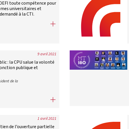
 CDEFI toute compétence pour
ômes universitaires et
 demandé à la CTI.
ie : La Conférence des présidents d’université dénie à la CDEFI to
9 avril 2021
blic : la CPU salue la volonté
onction publique et
sident de la
ublic : la CPU salue la volonté de rapprochement entre la haute fonc
1 avril 2021
ntien de l’ouverture partielle