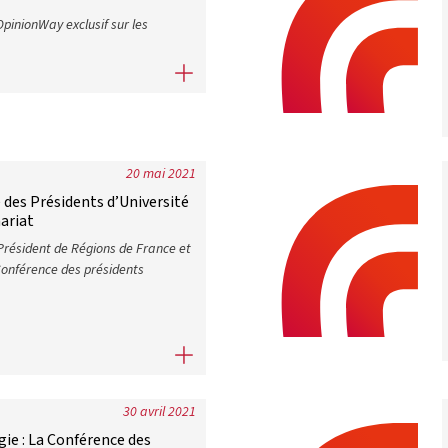
OpinionWay exclusif sur les
onne ou très bonne opinion des universités
20 mai 2021
 des Présidents d’Université
ariat
Président de Régions de France et
onférence des présidents
 des Présidents d’Université signent un nouvel accord de partenar
30 avril 2021
gie : La Conférence des