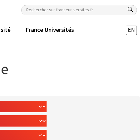
rsité
France Universités
EN
se