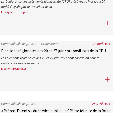
La Conférence des présidents d’université (CPU) a été reçue hier jeudi 20
mai à l’Élysée par le Président de la
Enseignement supérieur
La CPU reçue par le Président de la République
Communiqués de presse
Proposition
18 mai 2021
Élections régionales des 20 et 27 juin : propositions de la CPU
Les élections régionales des 20 et 27 juin 2021 sont l’occasion pour la
Conférence des présidents
Elections régionales
Élections régionales des 20 et 27 juin : propositions de la CPU
iat
Communiqués de presse
28 avril 2021
« Prépas Talents » du service public : la CPU se félicite de la forte