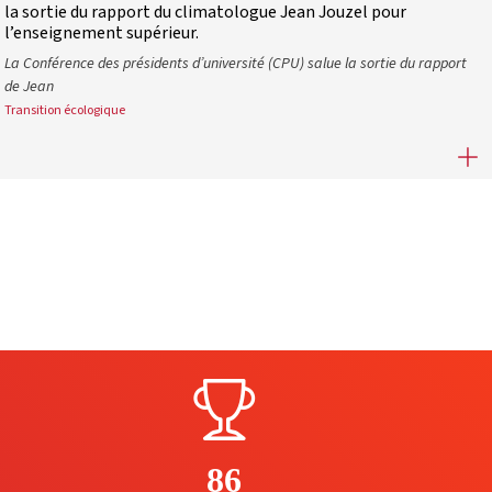
la sortie du rapport du climatologue Jean Jouzel pour
l’enseignement supérieur.
La Conférence des présidents d’université (CPU) salue la sortie du rapport
de Jean
Transition écologique
n essentielle pour les étudiants
Former la jeunesse aux grands enjeux écologiques : la CPU salue l
86