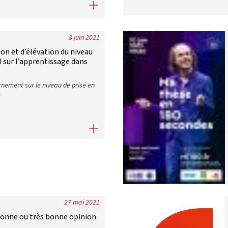
lauréats au service des étudiants
8 juin 2021
on et d’élévation du niveau
U sur l’apprentissage dans
rnement sur le niveau de prise en
r
on et d’élévation du niveau d’études : Enquête inédite de la CPU s
27 mai 2021
bonne ou très bonne opinion