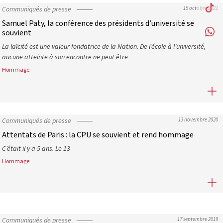
Communiqués de presse
15 octobre 2021
Samuel Paty, la conférence des présidents d’université se
souvient
La laïcité est une valeur fondatrice de la Nation. De l’école à l’université,
aucune atteinte à son encontre ne peut être
Hommage
Samuel Paty, la conférence des présidents d’université se souvien
Communiqués de presse
13 novembre 2020
Attentats de Paris : la CPU se souvient et rend hommage
C’était il y a 5 ans. Le 13
Hommage
Attentats de Paris : la CPU se souvient et rend hommage
Communiqués de presse
17 septembre 2019