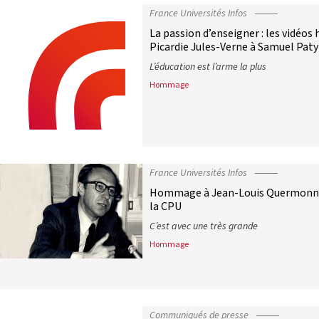
France Universités Infos
La passion d’enseigner : les vidéo
Picardie Jules-Verne à Samuel Paty
L’éducation est l’arme la plus
Hommage
La passion d’enseigner : les vidéo
France Universités Infos
Hommage à Jean-Louis Quermonne,
la CPU
C’est avec une très grande
Hommage
Hommage à Jean-Louis Quermonne, 
Communiqués de presse