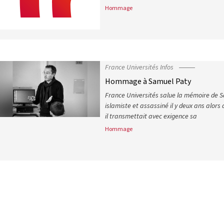
Hommage
France Universités salue la mémoir
France Universités Infos
Hommage à Samuel Paty
France Universités salue la mémoire de S
islamiste et assassiné il y deux ans alors q
il transmettait avec exigence sa
Hommage
Hommage à Samuel Paty