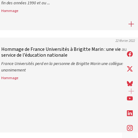
fin des années 1990 et au ...
Hommage
En hommage à Francine Demichel, une figure marquante de l’univ
22 février 2022
Hommage de France Universités à Brigitte Marin : une vie au
service de l’éducation nationale
France Universités perd en la personne de Brigitte Marin une collègue
unanimement
Hommage
Hommage de France Universités à Brigitte Marin : une vie au servi