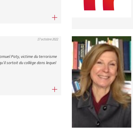
e de Lionel Jospin
17 octobre 2022
amuel Paty, victime du terrorisme
u’il sortait du collège dans lequel