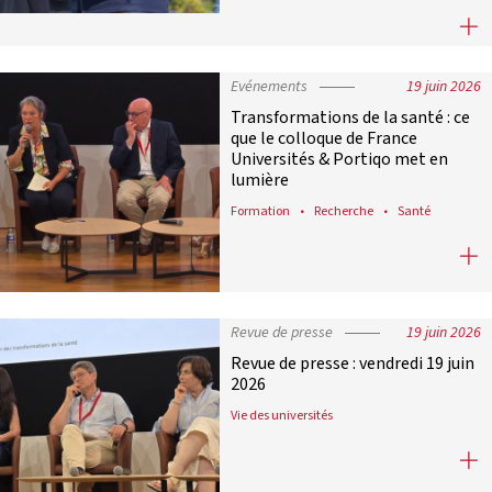
Assises du financement des univers
Evénements
19 juin 2026
Transformations de la santé : ce
que le colloque de France
Universités & Portiqo met en
lumière
Formation
Recherche
Santé
Transformations de la santé : ce qu
Revue de presse
19 juin 2026
Revue de presse : vendredi 19 juin
2026
Vie des universités
Revue de presse : vendredi 19 juin 2