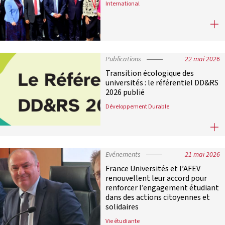
International
France–Hong Kong Universities For
Publications
22 mai 2026
Transition écologique des
universités : le référentiel DD&RS
2026 publié
Développement Durable
Transition écologique des universit
Evénements
21 mai 2026
France Universités et l’AFEV
renouvellent leur accord pour
renforcer l’engagement étudiant
dans des actions citoyennes et
solidaires
Vie étudiante