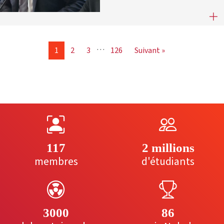
France Universités et l’AFEV renou
…
1
2
3
126
Suivant »
117
2 millions
membres
d'étudiants
3000
86