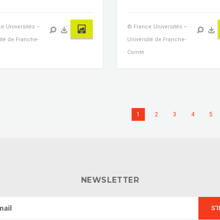
e Universités –
© France Universités –
ité de Franche-
Université de Franche-
Comté
1
2
3
4
5
NEWSLETTER