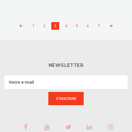
1
2
3
4
5
6
7
NEWSLETTER