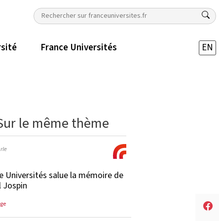
rsité
France Universités
EN
Sur le même thème
rle
e Universités salue la mémoire de
l Jospin
ge