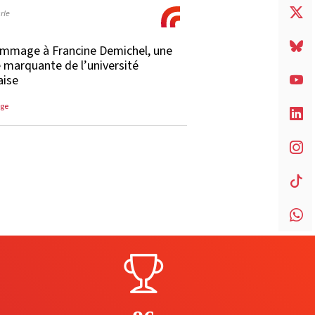
rle
mmage à Francine Demichel, une
e marquante de l’université
aise
ge