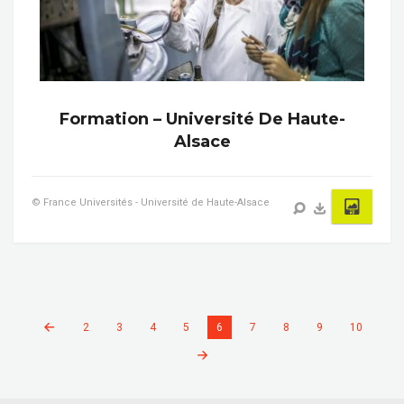
Formation – Université De Haute-
Alsace
© France Universités - Université de Haute-Alsace
2
3
4
5
6
7
8
9
10