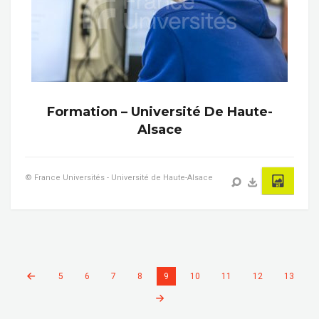
Formation – Université De Haute-
Alsace
© France Universités - Université de Haute-Alsace
5
6
7
8
9
10
11
12
13