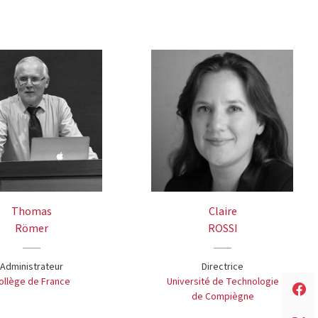
Thomas
Claire
Römer
ROSSI
Administrateur
Directrice
ollège de France
Université de Technologie
de Compiègne