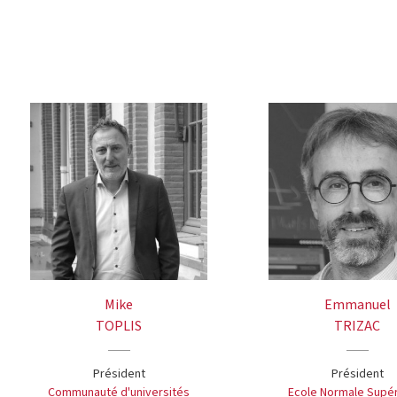
Mike
Emmanuel
TOPLIS
TRIZAC
Président
Président
Communauté d'universités
Ecole Normale Supé