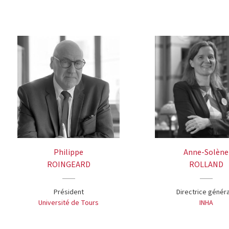
Philippe
Anne-Solène
ROINGEARD
ROLLAND
Président
Directrice génér
Université de Tours
INHA