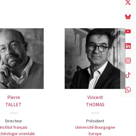
Pierre
Vincent
TALLET
THOMAS
Directeur
Président
Institut français
Université Bourgogne
chéologie orientale
Europe