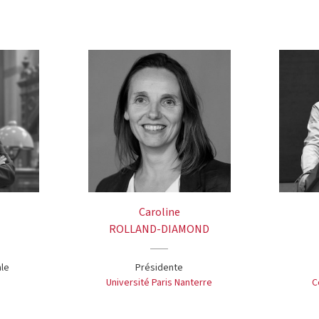
Caroline
ROLLAND-DIAMOND
ale
Présidente
Université Paris Nanterre
C