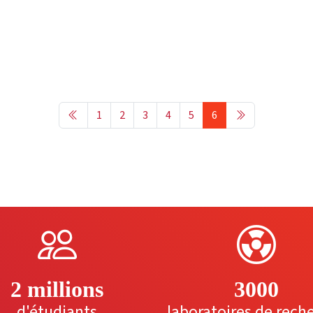
1
2
3
4
5
6
2 millions
3000
d'étudiants
laboratoires de rech