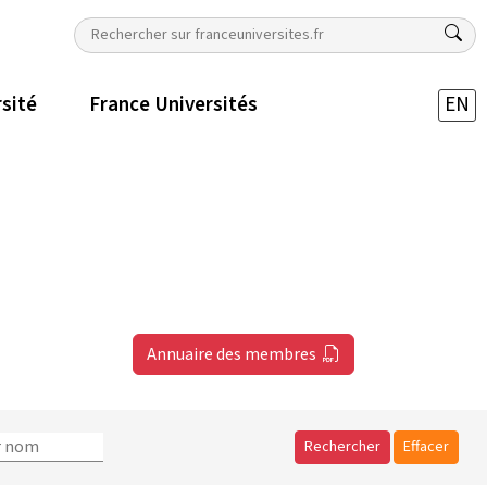
rsité
France Universités
EN
Annuaire des membres