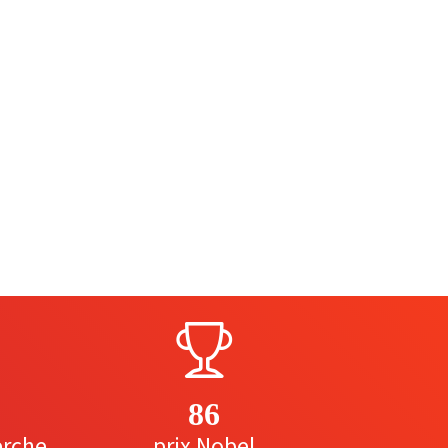
86
erche
prix Nobel