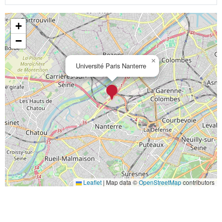
+
−
×
Université Paris Nanterre
Leaflet
|
Map data ©
OpenStreetMap
contributors