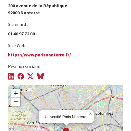
200 avenue de la République
92000 Nanterre
Standard :
01 40 97 72 00
Site Web :
https://www.parisnanterre.fr/
Réseaux sociaux :
+
−
×
Université Paris Nanterre