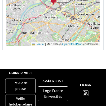
Leaflet
|
Map data ©
OpenStreetMap
contributors
ABONNEZ-VOUS
ACCÈS DIRECT
Revue de
FIL RSS
presse
Logo France
Universités
Veille
hebdomadaire