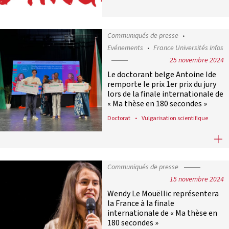
Communiqués de presse
Evénements
France Universités Infos
25 novembre 2024
Le doctorant belge Antoine Ide
remporte le prix 1er prix du jury
lors de la finale internationale de
« Ma thèse en 180 secondes »
Doctorat
Vulgarisation scientifique
Le doctorant belge Antoine Ide remp
Communiqués de presse
15 novembre 2024
Wendy Le Mouëllic représentera
la France à la finale
internationale de « Ma thèse en
180 secondes »