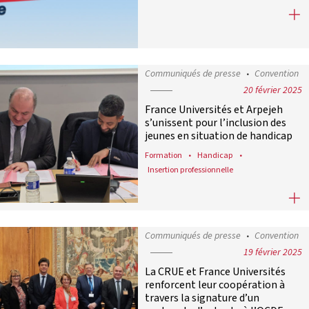
France Universités soutient la jour
Communiqués de presse
Convention
20 février 2025
France Universités et Arpejeh
s’unissent pour l’inclusion des
jeunes en situation de handicap
Formation
Handicap
Insertion professionnelle
France Universités et Arpejeh s’uni
Communiqués de presse
Convention
19 février 2025
La CRUE et France Universités
renforcent leur coopération à
travers la signature d’un