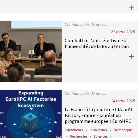
Le principe d’évaluation de l’ense
Communiqués de presse
21 mars 2025
Combattre l’antisémitisme à
l’université : de la loi au terrain
Combattre l’antisémitisme à l’univer
Communiqués de presse
14 mars 2025
La France à la pointe de l’IA : « AI
Factory France » lauréat du
programme européen EuroHPC
Chercheurs
Innovation
Numérique
Recherche
Sciences