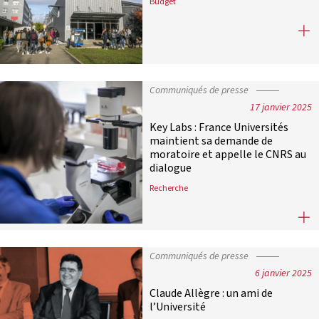
Budget
PLF 2025 : la survie des universités e
Communiqués de presse
17 janvier 2025
Key Labs : France Universités
maintient sa demande de
moratoire et appelle le CNRS au
dialogue
Recherche
Key Labs : France Universités main
Communiqués de presse
6 janvier 2025
Claude Allègre : un ami de
l’Université