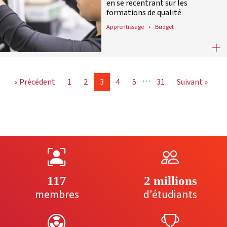
en se recentrant sur les
formations de qualité
Apprentissage
Budget
Apprentissage dans le supérieur : r
…
« Précédent
1
2
3
4
5
31
Suivant »
117
2 millions
membres
d'étudiants