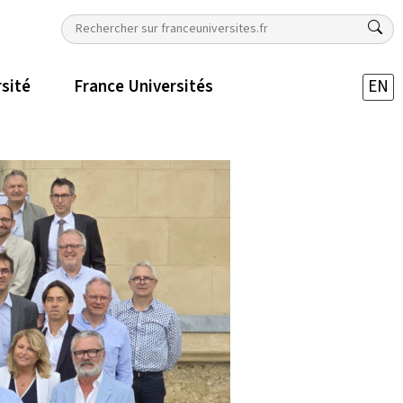
rsité
France Universités
EN