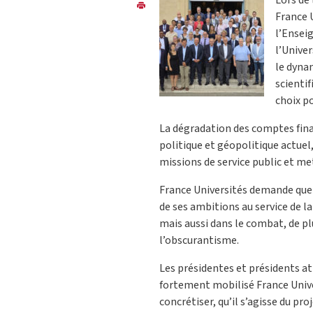
France 
l’Ensei
l’Univer
le dyna
scienti
choix po
La dégradation des comptes finan
politique et géopolitique actue
missions de service public et met 
France Universités demande que 
de ses ambitions au service de la 
mais aussi dans le combat, de plu
l’obscurantisme.
Les présidentes et présidents at
fortement mobilisé France Unive
concrétiser, qu’il s’agisse du pr