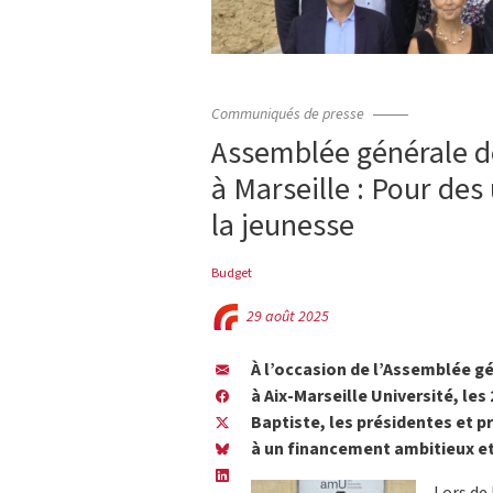
Communiqués de presse
Assemblée générale de
à Marseille : Pour des 
la jeunesse
Budget
29 août 2025
À l’occasion de l’Assemblée g
à Aix-Marseille Université, les
Baptiste, les présidentes et p
à un financement ambitieux et
Lors de