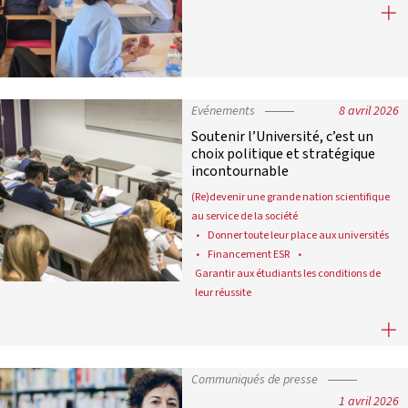
Revue de presse : vendredi 10 avril 
Evénements
8 avril 2026
Soutenir l’Université, c’est un
choix politique et stratégique
incontournable
(Re)devenir une grande nation scientifique
au service de la société
Donner toute leur place aux universités
Financement ESR
Garantir aux étudiants les conditions de
leur réussite
Soutenir l’Université, c’est un cho
Communiqués de presse
1 avril 2026