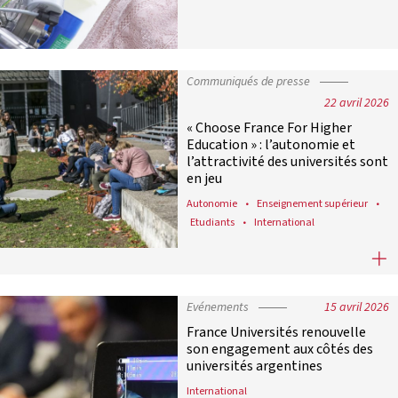
Communiqués de presse
22 avril 2026
« Choose France For Higher
Education » : l’autonomie et
l’attractivité des universités sont
en jeu
Autonomie
Enseignement supérieur
Etudiants
International
« Choose France For Higher Educatio
Evénements
15 avril 2026
France Universités renouvelle
son engagement aux côtés des
universités argentines
International