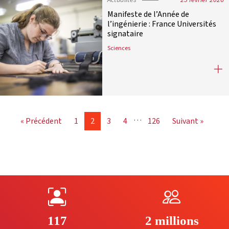
Actualités
25 février 2026
Manifeste de l’Année de
l’ingénierie : France Universités
signataire
Sciences
Manifeste de l’Année de l’ingénierie
…
« Précédent
1
2
3
4
126
Suivant »
117
2 millions