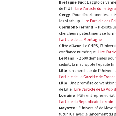
Bretagne Sud
: L’agglo de Vanne
de l’IUT :
Lire l’article du Télé
Cergy
: Pour décarboner les activ
les start-up :
Lire l’article des E
Clermont-Ferrand
: « Il existe
chercheurs palestiniens se forme
l’article de La Montagne
Côte d’Azur
: Le CNRS, l’Univer
confiance numérique :
Lire l’art
Le Mans
: « 2 500 demandes pour
séduit, la métropole l’épaule f
Lille
: un chercheur de l’Universi
l’article de La Gazette de France
Lille
: Une première convention si
de Lille :
Lire l’article de La Voix
Lorraine
: Pôle entrepreneuriat 
l’article du Républicain Lorrain
Mayotte
: L’Université de Mayot
futur IUT avec le lancement du 