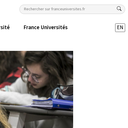
rsité
France Universités
EN