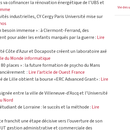
s va cofinancer la rénovation énergétique de l’UBS et
Vie des 
gramme
ités industrielles, CY Cergy Paris Université mise sur
chos
 un besoin immense » : à Clermont-Ferrand, des
nt pour aider les enfants marqués par la guerre :
Lire
sité Côte d’Azur et Docaposte créent un laboratoire axé
icle du Monde informatique
 80 places » : la future formation de psycho du Mans
inancièrement :
Lire l’article de Ouest France
té de Lille obtient la bourse «ERC Advanced Grant» :
Lire
gnée entre la ville de Villeneuve-d’Ascq et l’Université
 du Nord
étudiant de Lorraine : le succès et la méthode :
Lire
te franchit une étape décisive vers l’ouverture de son
BUT gestion administrative et commerciale des