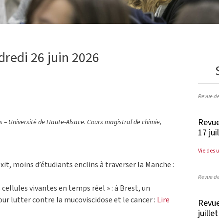
dredi 26 juin 2026
Revue d
Revue
és – Université de Haute-Alsace. Cours magistral de chimie,
17 jui
Vie des 
exit, moins d’étudiants enclins à traverser la Manche :
Revue d
 cellules vivantes en temps réel » : à Brest, un
r lutter contre la mucoviscidose et le cancer :
Lire
Revue
juille