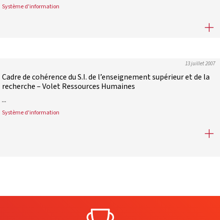
Système d'information
Relevés de conclusions copil SI 25 octobre 2012
13 juillet 2007
Cadre de cohérence du S.I. de l’enseignement supérieur et de la
recherche – Volet Ressources Humaines
...
Système d'information
Cadre de cohérence du S.I. de l’enseignement supérieur et de la 