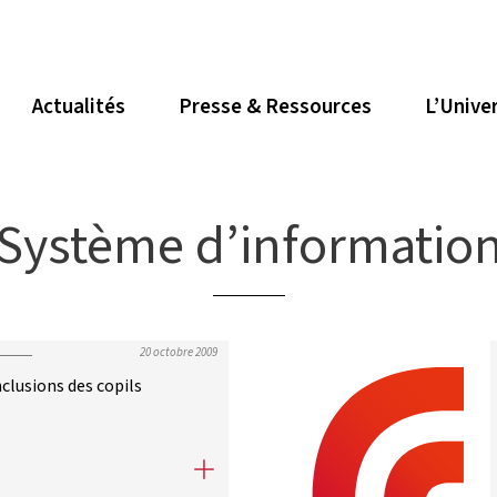
Actualités
Presse & Ressources
L’Unive
Système d’informatio
20 octobre 2009
lusions des copils
lusions des copils