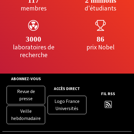
117
2 millions
membres
d'étudiants
3000
86
laboratoires de
prix Nobel
recherche
ABONNEZ-VOUS
ACCÈS DIRECT
Revue de
FIL RSS
presse
Logo France
Universités
Veille
hebdomadaire