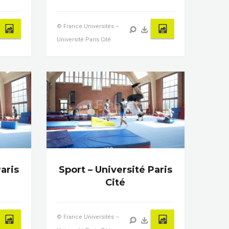
© France Universités –
Université Paris Cité
aris
Sport – Université Paris
Cité
© France Universités –