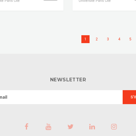
té Paris Cité
Université Paris Cité
1
2
3
4
5
NEWSLETTER