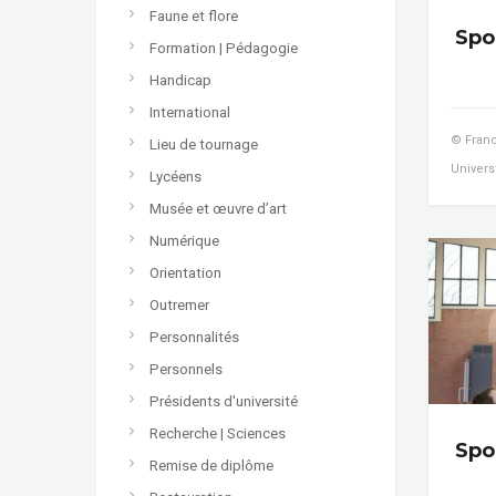
Faune et flore
Spor
Formation | Pédagogie
Handicap
International
© Franc
Lieu de tournage
Universi
Lycéens
Musée et œuvre d’art
Numérique
Orientation
Outremer
Personnalités
Personnels
Présidents d'université
Recherche | Sciences
Spor
Remise de diplôme