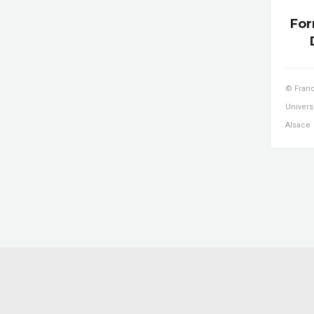
For
© Franc
Univers
Alsace