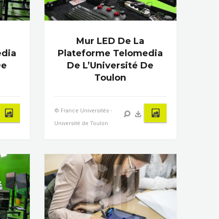
Mur LED De La
edia
Plateforme Telomedia
De
De L’Université De
Toulon
© France Universités -
Université de Toulon