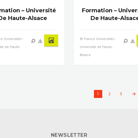
mation – Université
Formation – Univer
De Haute-Alsace
De Haute-Alsac
e Universités -
© France Universités -
ité de Haute-
Université de Haute-
Alsace
1
2
3
NEWSLETTER