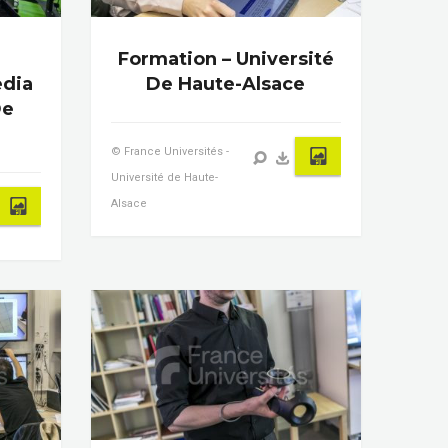
Formation – Université
edia
De Haute-Alsace
De
© France Universités -
Université de Haute-
Alsace