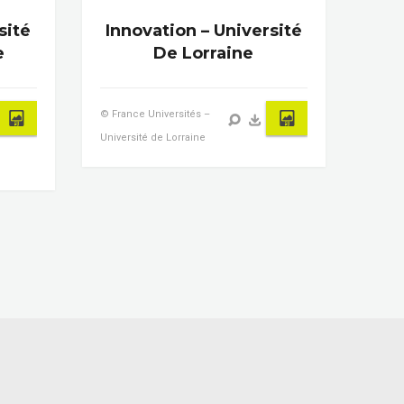
sité
Innovation – Université
e
De Lorraine
© France Universités –
Université de Lorraine