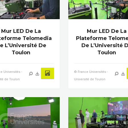
Mur LED De La
Mur LED De La
teforme Telomedia
Plateforme Telom
e L’Université De
De L’Université 
Toulon
Toulon
e Universités -
© France Universités -
ité de Toulon
Université de Toulon