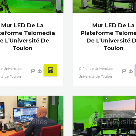
Mur LED De La
Mur LED De La
teforme Telomedia
Plateforme Telom
e L’Université De
De L’Université 
Toulon
Toulon
e Universités -
© France Universités -
ité de Toulon
Université de Toulon