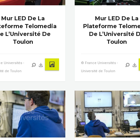
Mur LED De La
Mur LED De La
teforme Telomedia
Plateforme Telom
e L’Université De
De L’Université 
Toulon
Toulon
e Universités -
© France Universités -
ité de Toulon
Université de Toulon