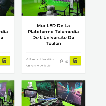
Mur LED De La
edia
Plateforme Telomedia
De
De L’Université De
Toulon
© France Universités -
Université de Toulon