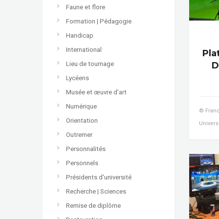
Faune et flore
Formation | Pédagogie
Handicap
International
Pla
D
Lieu de tournage
Lycéens
Musée et œuvre d’art
Numérique
© Franc
Orientation
Univers
Outremer
Personnalités
Personnels
Présidents d'université
Recherche | Sciences
Remise de diplôme