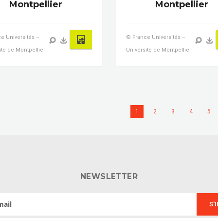
Montpellier
Montpellier
e Universités –
© France Universités –
ité de Montpellier
Université de Montpellier
1
2
3
4
5
NEWSLETTER