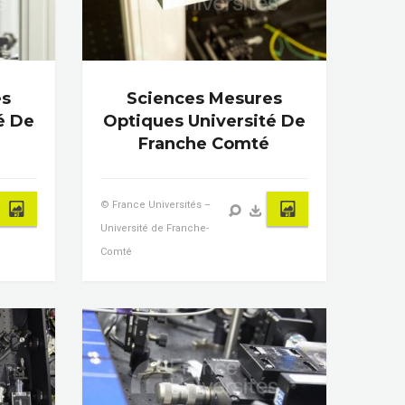
es
Sciences Mesures
é De
Optiques Université De
Franche Comté
© France Universités –
Université de Franche-
Comté