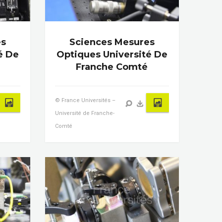
es
Sciences Mesures
é De
Optiques Université De
Franche Comté
© France Universités –
Université de Franche-
Comté