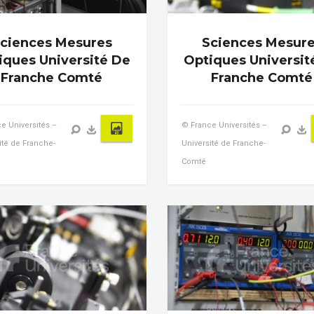
ciences Mesures
Sciences Mesur
iques Université De
Optiques Universit
Franche Comté
Franche Comté
e Universités –
© France Universités –
ité de Franche-
Université de Franche-
Comté