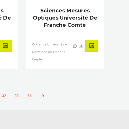
es
Sciences Mesures
é De
Optiques Université De
Franche Comté
© France Universités –
Université de Franche-
Comté
32
33
34