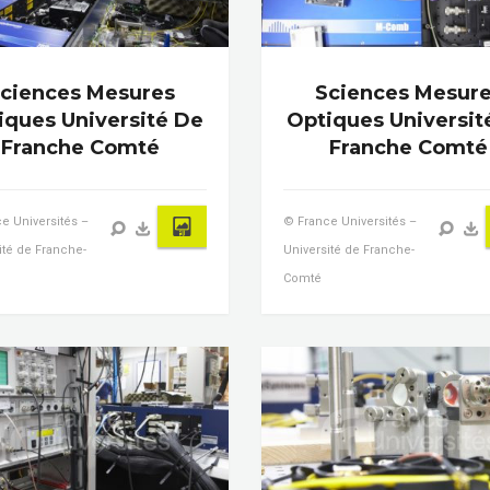
ciences Mesures
Sciences Mesur
iques Université De
Optiques Universit
Franche Comté
Franche Comté
e Universités –
© France Universités –
ité de Franche-
Université de Franche-
Comté