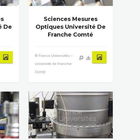
es
Sciences Mesures
é De
Optiques Université De
Franche Comté
© France Universités –
Université de Franche-
Comté