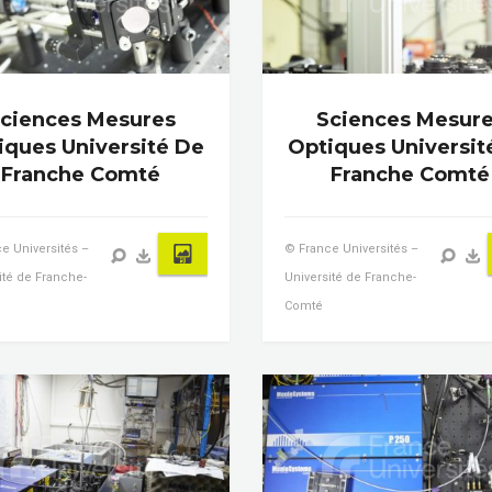
ciences Mesures
Sciences Mesur
iques Université De
Optiques Universit
Franche Comté
Franche Comté
e Universités –
© France Universités –
ité de Franche-
Université de Franche-
Comté