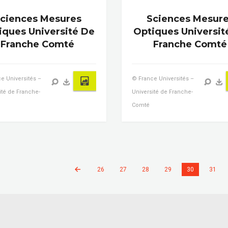
ciences Mesures
Sciences Mesur
iques Université De
Optiques Universit
Franche Comté
Franche Comté
e Universités –
© France Universités –
ité de Franche-
Université de Franche-
Comté
26
27
28
29
30
31