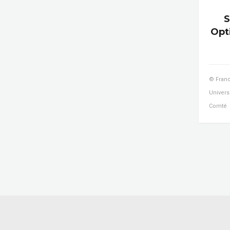
S
Opt
© Franc
Univers
Comté