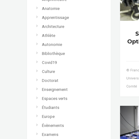
Anatomie
Apprentissage
Architecture
S
Athlète
Opt
Autonomie
Bibliothèque
Covid19
© Franc
Culture
Univers
Doctorat
Comté
Enseignement
Espaces verts
Étudiants
Europe
Évènements
Examens