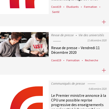
Covid19
Etudiants
Formation
Santé
Le nouveau bureau de la CPU a fait l
Revue de presse
Vie des universités
11 décembre 2020
Revue de presse – Vendredi 11
Décembre 2020
Covid19
Formation
Recherche
Revue de presse – Vendredi 11 Déc
Communiqués de presse
4 décembre 2020
Le Premier ministre annonce à la
CPU une possible reprise
progressive des enseignements