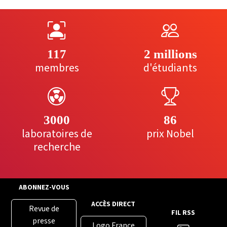
117
2 millions
membres
d'étudiants
3000
86
laboratoires de
prix Nobel
recherche
ABONNEZ-VOUS
ACCÈS DIRECT
Revue de
FIL RSS
presse
Logo France