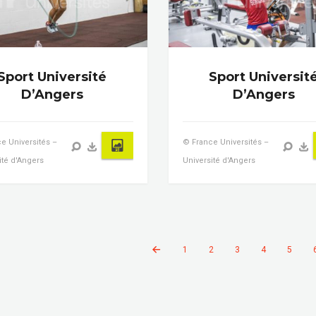
Sport Université
Sport Universit
D’Angers
D’Angers
e Universités –
© France Universités –
ité d'Angers
Université d'Angers
1
2
3
4
5