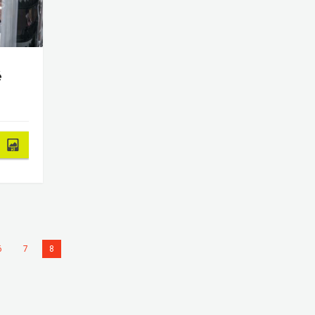
é
6
7
8