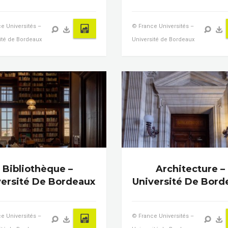
e Universités –
© France Universités –
ité de Bordeaux
Université de Bordeaux
Bibliothèque –
Architecture –
versité De Bordeaux
Université De Bord
e Universités –
© France Universités –