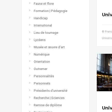
Faune et flore
Formation | Pédagogie
Uni
Handicap
International
© Franc
Lieu de tournage
Univers
Lycéens
Musée et œuvre d’art
Numérique
Orientation
Outremer
Personnalités
Personnels
Présidents d'université
Recherche | Sciences
Remise de diplôme
Uni