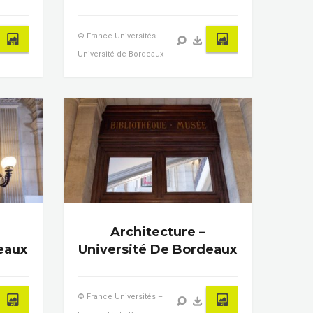
© France Universités –
Université de Bordeaux
Architecture –
eaux
Université De Bordeaux
© France Universités –