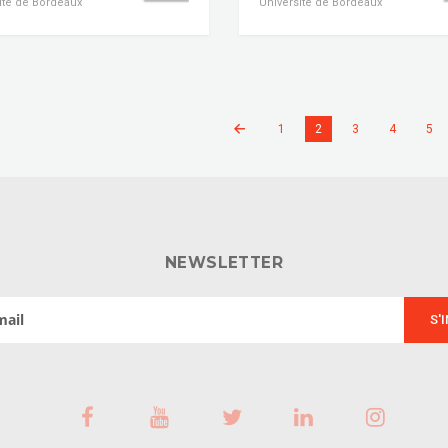
ité de Bordeaux
Université de Bordeaux
1
2
3
4
5
NEWSLETTER