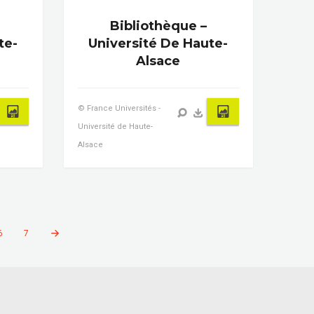
Bibliothèque –
te-
Université De Haute-
Alsace
© France Universités -
Université de Haute-
Alsace
6
7