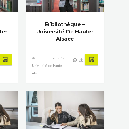
Bibliothèque –
te-
Université De Haute-
Alsace
© France Universités -
Université de Haute-
Alsace