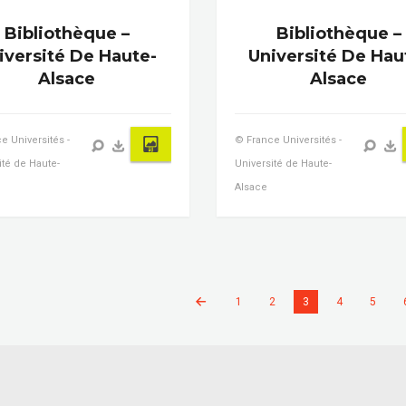
Bibliothèque –
Bibliothèque –
iversité De Haute-
Université De Hau
Alsace
Alsace
e Universités -
© France Universités -
ité de Haute-
Université de Haute-
Alsace
1
2
3
4
5