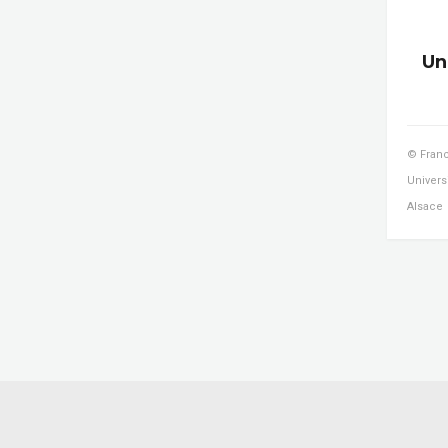
Un
© Franc
Univers
Alsace