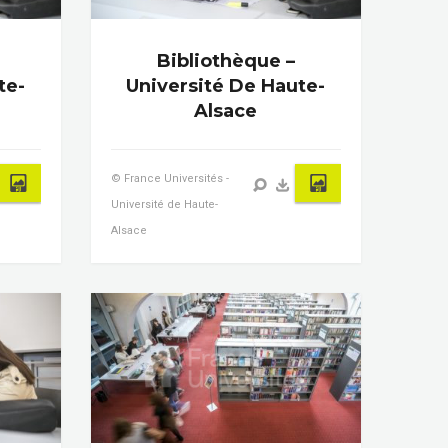
Bibliothèque –
te-
Université De Haute-
Alsace
© France Universités -
Université de Haute-
Alsace