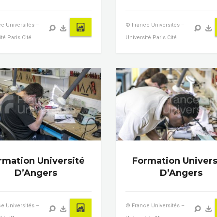
e Universités –
© France Universités –
té Paris Cité
Université Paris Cité
rmation Université
Formation Univers
D’Angers
D’Angers
e Universités –
© France Universités –