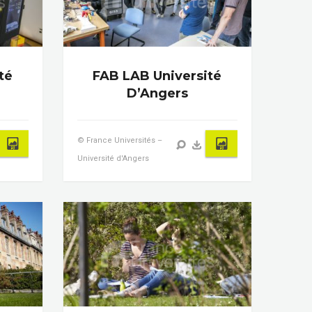
té
FAB LAB Université
D’Angers
© France Universités –
Université d'Angers