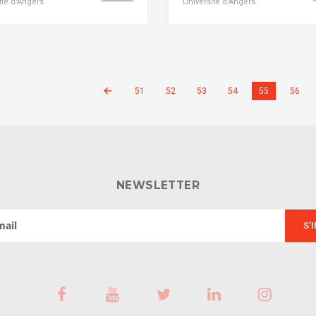
ité d'Angers
Université d'Angers
51
52
53
54
55
56
NEWSLETTER