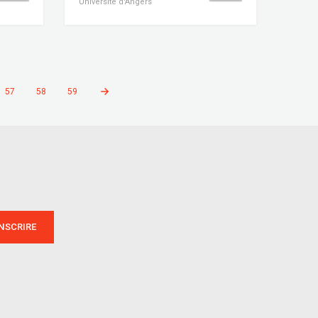
Université d'Angers
57
58
59